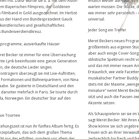
lmen mit. Dafür wurde sie u. a. mit dem Adolf-
endlich wieder auf Tour, ihr
em Bayerischen Filmpreis, der Goldenen
warten müssen. Die Stücke, di
Filmband in Gold ausgezeichnet. Im Herbst
wie immer sehr persönlich –
 aus der Hand von Bundespräsident Gauck
universal.
künstlerisches und gesellschaftliches
Jeder Song ein Treffer
 Bundesverdienstkreuz.
Meret Beckers neues Programm
kprogramme, ausverkaufte Häuser
größtenteils aus eigenen Stüc
aber auch einige Cover-Song
ret Becker ist immer für eine Überraschung
stilistische Spektrum reicht 
mte Lyrik beeinflusste eine ganze Generation
und das mit immer neuen Ar
n, die deutsche Lieder singen.
Erstaunlich, wie viele Facett
onträgern überzeugt sie mit Live-Auftritten,
musikalischer Partner Buddy
 Formationen und Bühnenpartnern, von Nina
stets mit der Maxime „wenige
abe. Sie gastierte in Deutschland und den
miniature“ nennt Meret Becke
darunter mehrfach in Paris. Sie tourte durch
sitzt und auch die Pausen zw
da, Norwegen. Ein deutscher Star auf den
Akzente setzen.
.
Als Schauspielerin sei sie im
eue Tournee
sagt Meret Becker. Mit ihren
ehungszeit ist nun ihr fünftes Album fertig. Es
Show könne sie sich ungebre
Konzeptalbum, das sich dem großen Thema
freuen sich an ihrer Verwand
ht nur der erfüllten, sondern vor allem der
zerbrechlich bis frech und fr