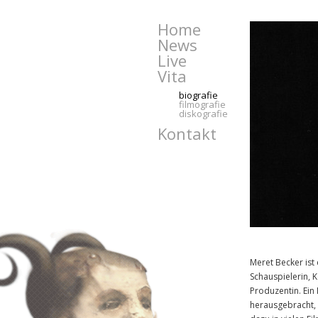
Home
News
Live
Vita
biografie
filmografie
diskografie
Kontakt
Meret Becker ist 
Schauspielerin, K
Produzentin. Ein 
herausgebracht, 