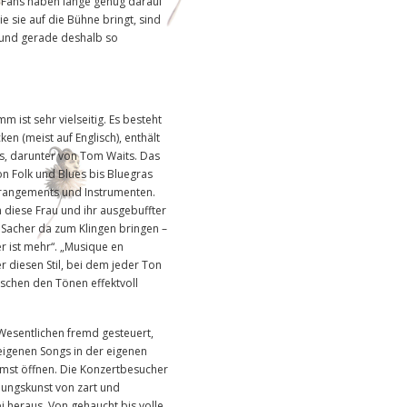
e Fans haben lange genug darauf
e sie auf die Bühne bringt, sind
 und gerade deshalb so
 ist sehr vielseitig. Es besteht
ken (meist auf Englisch), enthält
s, darunter von Tom Waits. Das
von Folk und Blues bis Bluegras
rangements und Instrumenten.
en diese Frau und ihr ausgebuffter
 Sacher da zum Klingen bringen –
r ist mehr“. „Musique en
r diesen Stil, bei dem jeder Ton
ischen den Tönen effektvoll
 Wesentlichen fremd gesteuert,
 eigenen Songs in der eigenen
mst öffnen. Die Konzertbesucher
lungskunst von zart und
ei heraus. Von gehaucht bis volle