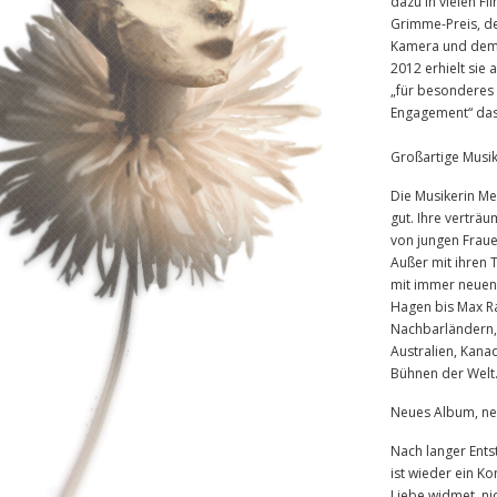
dazu in vielen Fi
Grimme-Preis, d
Kamera und dem 
2012 erhielt sie
„für besonderes 
Engagement“ das
Großartige Musi
Die Musikerin Me
gut. Ihre verträu
von jungen Fraue
Außer mit ihren T
mit immer neuen
Hagen bis Max Ra
Nachbarländern, 
Australien, Kana
Bühnen der Welt
Neues Album, n
Nach langer Entst
ist wieder ein 
Liebe widmet, nic