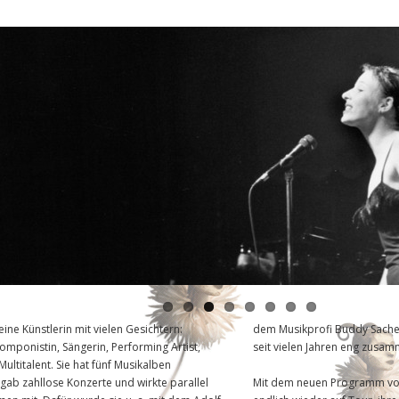
eine Künstlerin mit vielen Gesichtern:
dem Musikprofi Buddy Sache
omponistin, Sängerin, Performing Artist,
seit vielen Jahren eng zusam
Multitalent. Sie hat fünf Musikalben
gab zahllose Konzerte und wirkte parallel
Mit dem neuen Programm von