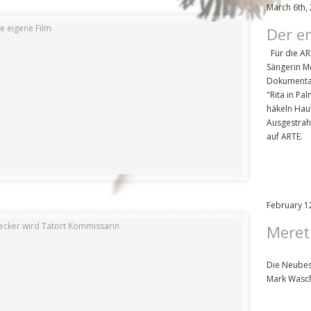
March 6th,
Der er
Für die A
Sängerin Me
Dokumentar
"Rita in Pa
häkeln Hau
Ausgestrah
auf ARTE.
February 1
Meret
Die Neubese
Mark Wasc