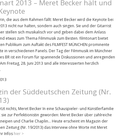
onart 2013 – Meret Becker hält und
 Keynote
rin, die aus dem Rahmen fällt: Meret Becker wird die Keynote bei
2013 nicht nur halten, sondern auch singen. Sie und der Gitarrist
er stellen sich musikalisch vor und geben dabei dem Anlass
nd etwas zum Thema Filmmusik zum Besten. filmtonart bietet
ten Publikum zum Auftakt des FILMFEST MÜNCHEN prominente
ute in verschiedenen Panels. Der Tag der Filmmusik im Münchner
es BR ist ein Forum für spannende Diskussionen und anregenden
Am Freitag, 28. Juni 2013 sind alle Interessierten herzlich
.
2013
in der Süddeutschen Zeitung (Nr.
13)
etzt nichts, Meret Becker In eine Schauspieler- und Künstlerfamilie
 sie zur Perfektionistin geworden: Meret Becker über zahlreiche
kneipen und Charlie Chaplin... Heute erscheint im Magazin der
en Zeitung (Nr. 19/2013) das Interview ohne Worte mit Meret
hr Infos
hier >