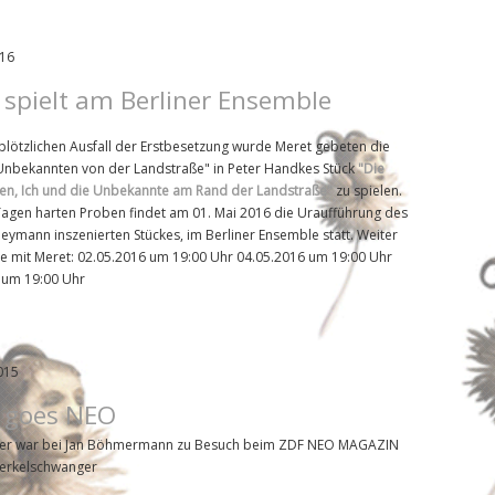
016
 spielt am Berliner Ensemble
plötzlichen Ausfall der Erstbesetzung wurde Meret gebeten die
"Unbekannten von der Landstraße" in Peter Handkes Stück
"Die
en, Ich und die Unbekannte am Rand der Landstraße"
zu spielen.
Tagen harten Proben findet am 01. Mai 2016 die Uraufführung des
eymann inszenierten Stückes, im Berliner Ensemble statt. Weiter
ne mit Meret: 02.05.2016 um 19:00 Uhr 04.05.2016 um 19:00 Uhr
 um 19:00 Uhr
015
 goes NEO
ker war bei Jan Böhmermann zu Besuch beim ZDF NEO MAGAZIN
erkelschwanger