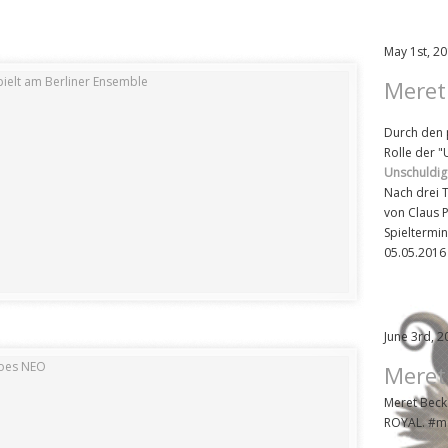
May 1st, 2
Meret
Durch den 
Rolle der 
Unschuldig
Nach drei 
von Claus P
Spieltermi
05.05.2016
June 3rd, 2
Meret
Meret Bec
ROYAL. #m