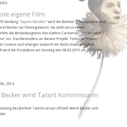
 2015
ste eigene Film
RTE Sendung
"Square Künstler"
wird die Berliner Schauspielerin und
ret Becker zur Filmregisseurin. Sie stellt uns in einem
film die Modedesignerin Ann-Kathrin Carstensen und ihr Label
lma" vor. Das Besondere an diesem Projekt: Türkische Frauen
te Couture und erlangen dadurch ein Stück Unabhängigkeit.
lt wird die Produktion am Sonntag den 08.03.2015 um 12:55 Uhr
2th, 2014
 Becker wird Tatort Kommissarin
tzung des Berliner Tatorts ist nun offiziell: Meret Becker und
hke!