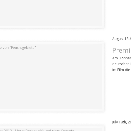
August 13t
Premi
Am Donners
deutschen K
im Film di
July 18th, 