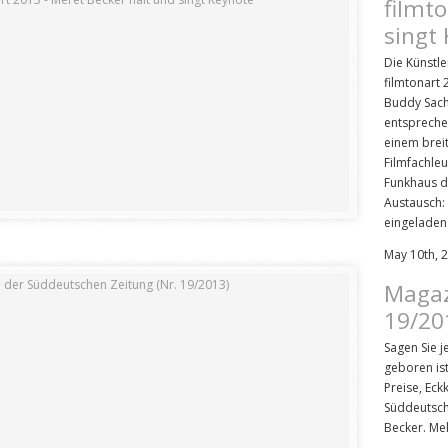
filmt
singt
Die Künstle
filmtonart 
Buddy Sach
entspreche
einem brei
Filmfachle
Funkhaus d
Austausch: 
eingeladen
May 10th, 
Magaz
19/20
Sagen Sie j
geboren ist
Preise, Eck
Süddeutsch
Becker. Me